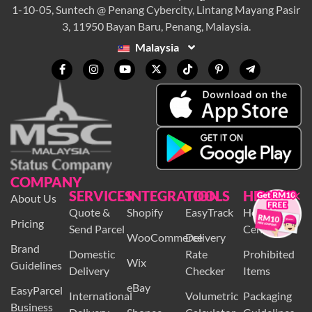
1-10-05, Suntech @ Penang Cybercity, Lintang Mayang Pasir
3, 11950 Bayan Baru, Penang, Malaysia.
Malaysia
COMPANY
×
SERVICES
INTEGRATION
TOOLS
HELP
About Us
Quote &
Shopify
EasyTrack
Help
Pricing
Send Parcel
Centre
WooCommerce
Delivery
Brand
Domestic
Rate
Prohibited
Wix
Guidelines
Delivery
Checker
Items
eBay
EasyParcel
International
Volumetric
Packaging
Business