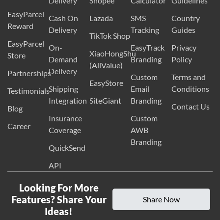
Delivery
Shopee
Calculator
Guidelines
EasyParcel
Cash On
Lazada
SMS
Country
Reward
Delivery
Tracking
Guides
TikTok Shop
EasyParcel
On-
EasyTrack
Privacy
XiaoHongShu
Store
Demand
Branding
Policy
(AllValue)
Delivery
Partnerships
Custom
Terms and
EasyStore
Shipping
Email
Conditions
Testimonials
Integration
SiteGiant
Branding
Contact Us
Blog
Insurance
Custom
Career
Coverage
AWB
Branding
QuickSend
API
Looking For More
Features? Share Your
Share Now
Ideas!