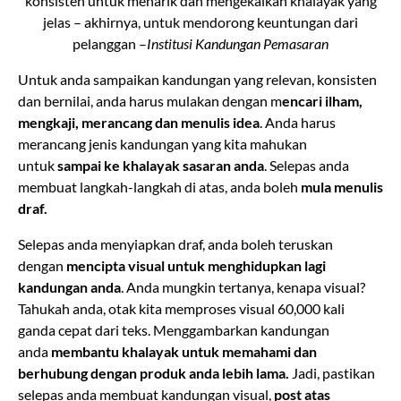
konsisten untuk menarik dan mengekalkan khalayak yang
jelas – akhirnya, untuk mendorong keuntungan dari
pelanggan –
Institusi Kandungan Pemasaran
Untuk anda sampaikan kandungan yang relevan, konsisten
dan bernilai, anda harus mulakan dengan m
encari ilham,
mengkaji, merancang dan menulis idea
. Anda harus
merancang jenis kandungan yang kita mahukan
untuk
sampai ke khalayak sasaran anda
. Selepas anda
membuat langkah-langkah di atas, anda boleh
mula menulis
draf.
Selepas anda menyiapkan draf, anda boleh teruskan
dengan
mencipta visual untuk menghidupkan lagi
kandungan anda
. Anda mungkin tertanya, kenapa visual?
Tahukah anda, otak kita memproses visual 60,000 kali
ganda cepat dari teks. Menggambarkan kandungan
anda
membantu khalayak untuk memahami dan
berhubung dengan produk anda lebih lama.
Jadi, pastikan
selepas anda membuat kandungan visual,
post atas