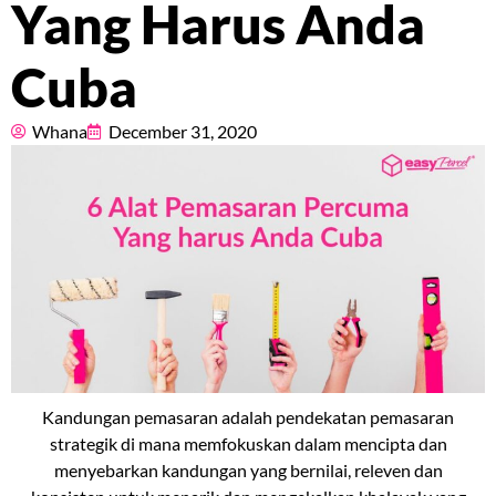
Yang Harus Anda
Pricing
Cuba
About
Whana
December 31, 2020
Resources
Marketplace
Kandungan pemasaran adalah pendekatan pemasaran
strategik di mana memfokuskan dalam mencipta dan
menyebarkan kandungan yang bernilai, releven dan