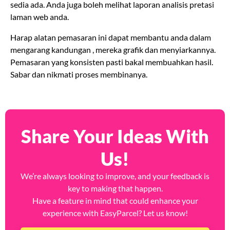
sedia ada. Anda juga boleh melihat laporan analisis pretasi
laman web anda.
Harap alatan pemasaran ini dapat membantu anda dalam
mengarang kandungan , mereka grafik dan menyiarkannya.
Pemasaran yang konsisten pasti bakal membuahkan hasil.
Sabar dan nikmati proses membinanya.
Share Your Ideas With
Us!
We’re always looking to improve, and your feedback is
key to making that happen.
Have a feature in mind that could enhance your
experience with EasyParcel? Let us know!