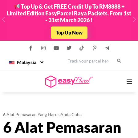
Top Up & Get FREE Credit Up To RM8888 +
Limited Edition EasyParcel Raya Packets. From 1st
- 31st March 2026 !
Previous
N
Top Up Now
Malaysia
Services
6 Alat Pemasaran Yang Harus Anda Cuba
6 Alat Pemasaran
Couriers