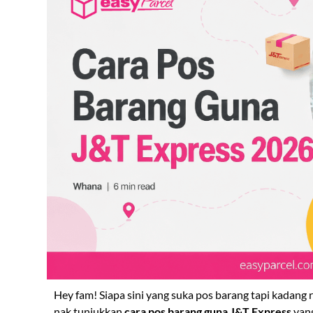
Hey fam! Siapa sini yang suka pos barang tapi kadang r
nak tunjukkan
cara pos barang guna J&T Express
yang