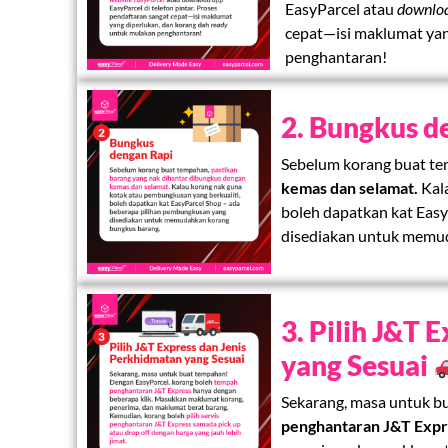
EasyParcel atau
downlo
cepat—isi maklumat yan
penghantaran!
2. Bungkus d
Sebelum korang buat t
kemas dan selamat.
Kal
boleh dapatkan kat Eas
disediakan untuk memu
3. Pilih J&T 
yang Sesuai
Sekarang, masa untuk b
penghantaran J&T Expr