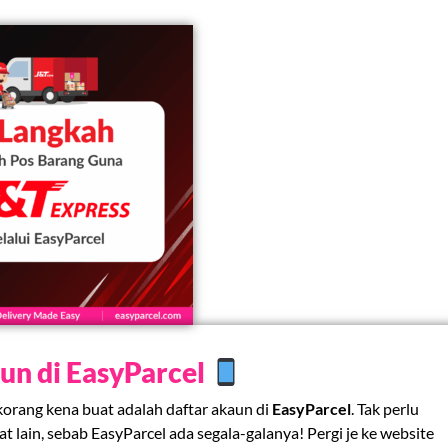
aun di EasyParcel
orang kena buat adalah daftar akaun di
EasyParcel
. Tak perlu
t lain, sebab EasyParcel ada segala-galanya! Pergi je ke website