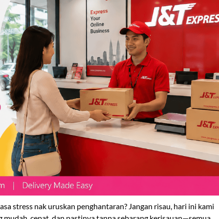
asa stress nak uruskan penghantaran? Jangan risau, hari ini kami
 mudah, cepat, dan pastinya tanpa sebarang kerisauan—semua