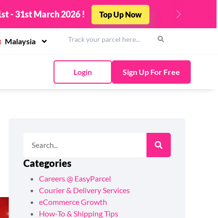
 31st March 2026 !
Top Up Now
Next
Malaysia
Login
Sign Up For Free
Categories
Careers @ EasyParcel
Courier & Delivery Services
eCommerce Growth
How-To & Shipping Tips