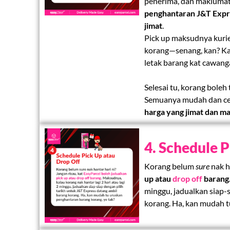
penerima, dan maklumat
penghantaran J&T Expre
jimat
.
Pick up maksudnya kurie
korang—senang, kan? Kala
letak barang kat cawang
Selesai tu, korang boleh
Semuanya mudah dan ce
harga yang jimat dan 
4. Schedule 
Korang belum
sure
nak h
up atau
drop off
barang
minggu, jadualkan siap-
korang. Ha, kan mudah t