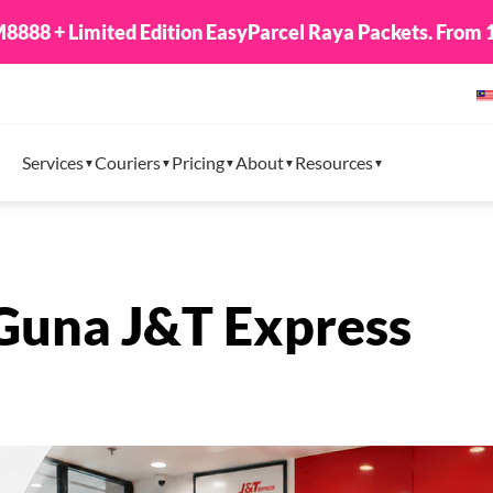
 + Limited Edition EasyParcel Raya Packets. From 1st -
Services
Couriers
Pricing
About
Resources
Guna J&T Express
l