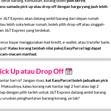
 berat barang. Kemudian, korang boleh
pilih servis
ss samada pick up atau drop off dengan harga yang jauh lebih
r J&T Express akan datang ambil barang dari depan rumah
u lebih suka keluar rumah, boleh pilih drop-off atau singgah-
an J&T Express yang terdekat.
 terus bayar menggunakan kad kredit, e-wallet, atau transfer bank.
pat!
Kalau korang tambah nilai pakej EasyParcel lagi dapat
macam-macam manfaat.
Pick Up atau Drop Off
antar hari ni? Jangan risau,
kat EasyParcel boleh jadualkan pick
. Maksudnya, kalau korang nak hantar lagi 2 hari atau lagi 2
siap dengan pilih tarikh untuk J&T Express datang ambil barang
u uruskan penghantaran barang korang, ye tak?