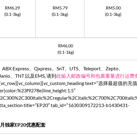
RM6.29
RM5.79
RM5.00
(0.1-3kg)
(0.1-3kg)
(0.1-3kg)
RM6.00
(0.1-1kg)
ABX Express、Qxpress、SnT、UTS、Teleport、Zepto、
x、Janio、TNT 以及EMS, 请到
此输入邮政编号和包裹重量进行运费
_row][vc_row][vc_column][vc_custom_heading text=”选择最超值的
ter|color:%23f9278e|line_height:1.5″
c%2C300%2C300italic%2Cregular%2Citalic%2C700%2C700itali
vc_tta_section title=”EP20″ tab_id=”1630309172213-b1430431-
月独家EP20优惠配套