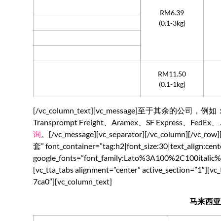
RM6.39
(0.1-3kg)
RM11.50
(0.1-1kg)
[/vc_column_text][vc_message]至于其余的公司，例如：
Transprompt Freight、Aramex、SF Express、FedE
询
。[/vc_message][vc_separator][/vc_column][/vc
套” font_container=”tag:h2|font_size:30|text_align:cen
google_fonts=”font_family:Lato%3A100%2C100itali
[vc_tta_tabs alignment=”center” active_section=”1″][
7ca0″][vc_column_text]
马来西亚