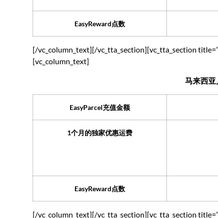
EasyReward点数
[/vc_column_text][/vc_tta_section][vc_tta_section ti
[vc_column_text]
马来西亚
EasyParcel充值金额
1个月的独家优惠运费
EasyReward点数
[/vc_column_text][/vc_tta_section][vc_tta_section ti