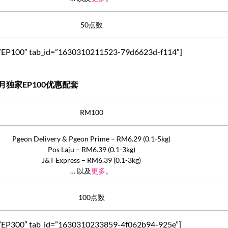
50点数
tle=”EP100″ tab_id=”1630310211523-79d6623d-f114″]
月独家EP100优惠配套
RM100
Pgeon Delivery & Pgeon Prime – RM6.29 (0.1-5kg)
Pos Laju – RM6.39 (0.1-3kg)
J&T Express – RM6.39 (0.1-3kg)
… 以及
更多
。
100点数
tle=”EP300″ tab_id=”1630310233859-4f062b94-925e”]