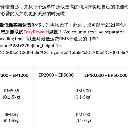
个疼惜自己，并从每个运单中赚取更高的利润来奖励自己的绝佳
与心爱的人共度更多美好的时光啦！
最低廉实惠运费RM5
，别再顾虑了！此外，您可以于2021年9月
用您所赚取的
EasyReward
点数
！[/vc_column_text][vc_separator]
_custom_heading text=”以全马最低运费RM5寄送您的订单”
color:%23f9278e|line_height:1.5″
c%2C300%2C300italic%2Cregular%2Citalic%2C700%2C700itali
300 – EP1000
EP2000 – EP5000
EP10,000 – EP50,000
RM5.59
RM5.00
(0.1-5kg)
(0.1-5kg)
RM7.59
RM7.00
(0.1-5kg)
(0.1-5kg)