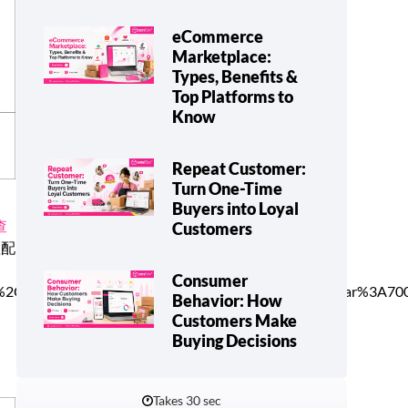
eCommerce
Marketplace:
Types, Benefits &
Top Platforms to
Know
Repeat Customer:
Turn One-Time
Buyers into Loyal
查
Customers
充值配
Consumer
c%2C900%2C900italic|font_style:700%20bold%20regular%3A7
Behavior: How
Customers Make
Buying Decisions