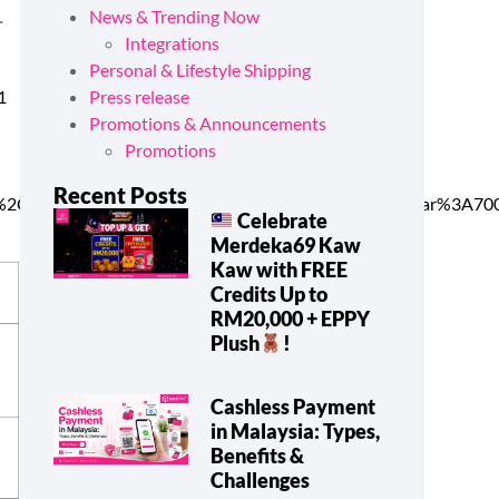
News & Trending Now
时
Integrations
Personal & Lifestyle Shipping
1
Press release
Promotions & Announcements
Promotions
Recent Posts
c%2C900%2C900italic|font_style:700%20bold%20regular%3A7
Celebrate
Merdeka69 Kaw
Kaw with FREE
Credits Up to
RM20,000 + EPPY
Plush
!
Cashless Payment
in Malaysia: Types,
Benefits &
Challenges