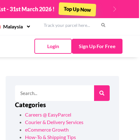
st - 31st March 2026 !
Top Up Now
Next
Malaysia
Login
Sign Up For Free
Categories
Careers @ EasyParcel
Courier & Delivery Services
eCommerce Growth
How-To & Shipping Tips