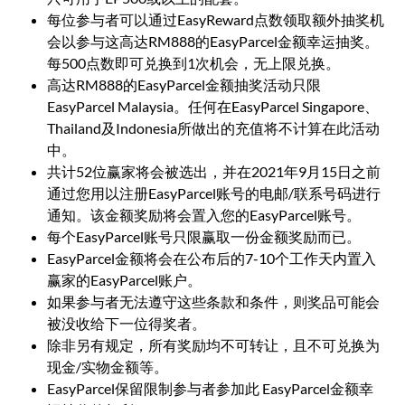
每位参与者可以通过EasyReward点数领取额外抽奖机
会以参与这高达RM888的EasyParcel金额幸运抽奖。
每500点数即可兑换到1次机会，无上限兑换。
高达RM888的EasyParcel金额抽奖活动只限
EasyParcel Malaysia。任何在EasyParcel Singapore、
Thailand及Indonesia所做出的充值将不计算在此活动
中。
共计52位赢家将会被选出，并在2021年9月15日之前
通过您用以注册EasyParcel账号的电邮/联系号码进行
通知。该金额奖励将会置入您的EasyParcel账号。
每个EasyParcel账号只限赢取一份金额奖励而已。
EasyParcel金额将会在公布后的7-10个工作天内置入
赢家的EasyParcel账户。
如果参与者无法遵守这些条款和条件，则奖品可能会
被没收给下一位得奖者。
除非另有规定，所有奖励均不可转让，且不可兑换为
现金/实物金额等。
EasyParcel保留限制参与者参加此 EasyParcel金额幸