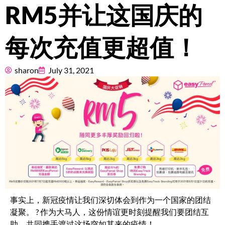
RM5并让这国庆的
Pricing
每次充值更超值！
About
Resources
sharon
July 31, 2021
Marketplace
事实上，新冠疫情让我们深切体会到作为一个国家的团结
凝聚。 ? 作为大马人，这份情谊更时刻提醒我们要团结互
助，共同携手渡过这场突如其来的疫情！