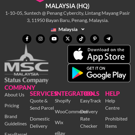
MALAYSIA (HQ)
1-10-05, Suntech @ Penang Cybercity, Lintang Mayang Pasir
3, 11950 Bayan Baru, Penang, Malaysia.
Malaysia
COMPANY
SERVICES
INTEGRATION
TOOLS
HELP
About Us
Quote &
Shopify
EasyTrack
Help
Pricing
Send Parcel
Centre
WooCommerce
Delivery
Brand
Domestic
Rate
Prohibited
Wix
Guidelines
Delivery
Checker
Items
eBay
EasyParcel