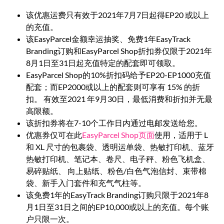
该优惠运费只有效于2021年7月7日起得EP20 或以上
的充值。
该EasyParcel金额幸运抽奖、免费1年EasyTrack
Branding订购和EasyParcel Shop折扣券仅限于2021年
8月1日至31日起充值特定的配套即可领取。
EasyParcel Shop的10%折扣码给予EP20-EP1000充值
配套；而EP2000或以上的配套则可享有 15% 的折
扣。 有效至2021 年9月30日，最低消费和折扣并无最
高限额。
该折扣券将在7-10个工作日内通过电邮发送给您。
优惠券仅可在此
EasyParcel Shop页面
使用，适用于 L
和 XL 尺寸的包裹袋、透明运单袋、热敏打印机、蓝牙
热敏打印机、笔记本、卷尺、电子秤、粉色飞机盒、
易碎贴纸、 向上贴纸、粉色/白色气泡信封、束带棉
袋、新手入门套件和充气气柱等。
该免费1年的EasyTrack Branding订购只限于2021年8
月1日至31日之间的EP10,000或以上的充值。每个账
户只限一次。