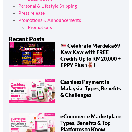
Personal & Lifestyle Shipping
Press release
Promotions & Announcements
Promotions
Recent Posts
Celebrate Merdeka69
Kaw Kaw with FREE
Credits Up to RM20,000 +
EPPY Plush
!
Cashless Payment in
Malaysia: Types, Benefits
& Challenges
eCommerce Marketplace:
Types, Benefits & Top
Platforms to Know