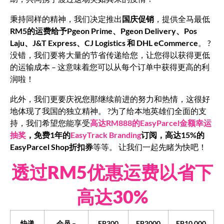
秉持同样的精神，我们决定推出
国庆促销
，提供全马最低
RM5的运费给予Pgeon Prime、Pgeon Delivery、Pos
Laju、J&T Express、CJ Logistics 和 DHL eCommerce
。 ?
没错，我们要将大量的节省传递给您，让您得以获得更低
的运输成本 – 这意味着您可以从每个订单中获得更高的利
润啦！
此外，我们更要庆祝您那继续前进的努力和热情，这很好
地体现了我国的独立精神。 ?为了给本地英雄们全面的支
持，我们希望您能享受
高达RM888的EasyParcel金额幸运
抽奖
，免费1年的
EasyTrack Branding
订阅，高达15%的
EasyParcel Shop折扣券
等等。 让我们一起先睹为快吧！
透过RM5优惠运费以省下
高达30%
快递
会员 –
EP300
EP2000
EP10,000