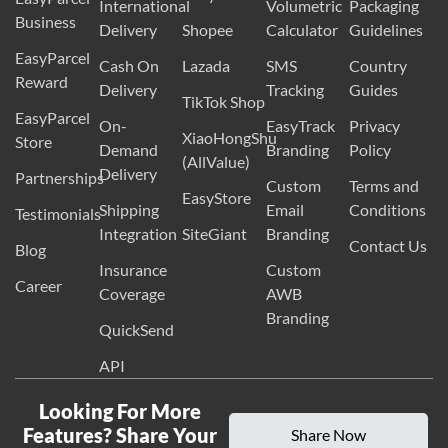
International
Volumetric
Packaging
Business
Delivery
Shopee
Calculator
Guidelines
EasyParcel
Cash On
Lazada
SMS
Country
Reward
Delivery
Tracking
Guides
TikTok Shop
EasyParcel
On-
EasyTrack
Privacy
XiaoHongShu
Store
Demand
Branding
Policy
(AllValue)
Delivery
Partnerships
Custom
Terms and
EasyStore
Shipping
Email
Conditions
Testimonials
Integration
SiteGiant
Branding
Contact Us
Blog
Insurance
Custom
Career
Coverage
AWB
Branding
QuickSend
API
Looking For More
Features? Share Your
Share Now