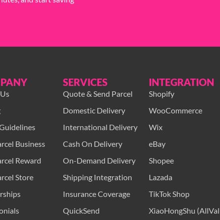
PANY
SERVICES
INTEGRATION
 Us
Quote & Send Parcel
Shopify
g
Domestic Delivery
WooCommerce
Guidelines
International Delivery
Wix
rcel Business
Cash On Delivery
eBay
rcel Reward
On-Demand Delivery
Shopee
rcel Store
Shipping Integration
Lazada
rships
Insurance Coverage
TikTok Shop
onials
QuickSend
XiaoHongShu (AllVal