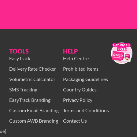
×
TOOLS
HELP
EasyTrack
Help Centre
Delivery Rate Checker
Prohibited Items
Volumetric Calculator
Packaging Guidelines
SMS Tracking
Country Guides
EasyTrack Branding
Privacy Policy
Custom Email Branding
Terms and Conditions
Custom AWB Branding
Contact Us
ue)