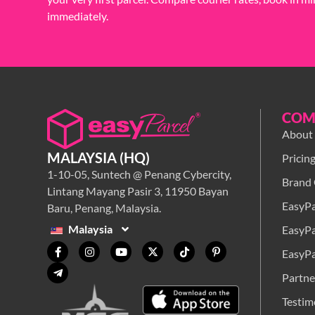
immediately.
COM
About
MALAYSIA (HQ)
Pricin
1-10-05, Suntech @ Penang Cybercity,
Brand 
Lintang Mayang Pasir 3, 11950 Bayan
EasyPa
Baru, Penang, Malaysia.
Malaysia
EasyPa
EasyPa
Partne
Testim