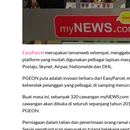
EasyParcel
merupakan lamanweb setempat, menggabung
platform yang mudah digunakan pelbagai lapisan masya
Poslaju, Skynet, Airpax, Nationwide dan DHL.
PGEON pula adalah invoasi terbaru dari EasyParcel
kehendak pelanggan yang pelbagai, di samping menur
Buat masa ini, sebanyak 320 cawangan myNEWS.com t
cawangan akan dibuka di seluruh sepanjang tahun 201
PGEON.
Perniagaan dalam talian dan penerimaan orang ramai 
Servis penghantaran merupakan tulang belakang penti