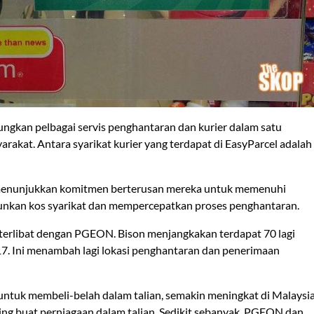
kan pelbagai servis penghantaran dan kurier dalam satu
rakat. Antara syarikat kurier yang terdapat di EasyParcel adalah
, menunjukkan komitmen berterusan mereka untuk memenuhi
unkan kos syarikat dan mempercepatkan proses penghantaran.
erlibat dengan PGEON. Bison menjangkakan terdapat 70 lagi
7. Ini menambah lagi lokasi penghantaran dan penerimaan
untuk membeli-belah dalam talian, semakin meningkat di Malaysia
ng buat perniagaan dalam talian. Sedikit sebanyak, PGEON dan