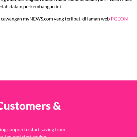
dah dalam perkembangan ini.
 cawangan myNEWS.com yang terlibat, di laman web
PGEON
 Customers &
ing coupon to start saving from
nutes, and start saving