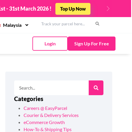
Top Up Now
st - 31st March 2026 !
Next
Malaysia
Login
Sign Up For Free
Categories
Careers @ EasyParcel
Courier & Delivery Services
eCommerce Growth
How-To & Shipping Tips