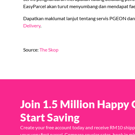
EasyParcel akan turut menyumbang dan mendapat fae
Dapatkan maklumat lanjut tentang servis PGEON dan
Delivery
.
Source:
The Skop
Join 1.5 Million Happy
Start Saving
Create your free account today and receive RM10 shipp
your very first parcel. Compare courier rates, book in mi