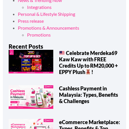
News & Trending Now
Integrations
Personal & Lifestyle Shipping
Press release
Promotions & Announcements
Promotions
Recent Posts
Celebrate Merdeka69
Kaw Kaw with FREE
Credits Up to RM20,000 +
EPPY Plush
!
Cashless Payment in
Malaysia: Types, Benefits
& Challenges
eCommerce Marketplace:
Types, Benefits & Top