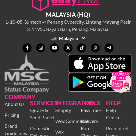
MALAYSIA (HQ)
1-10-05, Suntech @ Penang Cybercity, Lintang Mayang Pasir
3, 11950 Bayan Baru, Penang, Malaysia.
Malaysia
×
COMPANY
SERVICES
INTEGRATION
TOOLS
HELP
About Us
Quote &
Shopify
EasyTrack
Help
Pricing
Send Parcel
Centre
WooCommerce
Delivery
Brand
Domestic
Rate
Prohibited
Wix
Guidelines
Delivery
Checker
Items