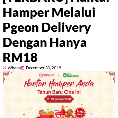
Pricing
Hamper Melalui
About
Pgeon Delivery
Resources
Dengan Hanya
RM18
Marketplace
Whana
December 30, 2019