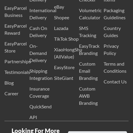
eBay
EasyParcel
International
Volumetric
Packaging
Business
Delivery
Shopee
Calculator
Guidelines
EasyParcel
Cash On
Lazada
SMS
Country
Reward
Delivery
Tracking
Guides
TikTok Shop
EasyParcel
On-
EasyTrack
Privacy
XiaoHongShu
Store
Demand
Branding
Policy
(AllValue)
Delivery
Partnerships
Custom
Terms and
EasyStore
Shipping
Email
Conditions
Testimonials
Integration
SiteGiant
Branding
Contact Us
Blog
Insurance
Custom
Career
Coverage
AWB
Branding
QuickSend
API
Looking For More