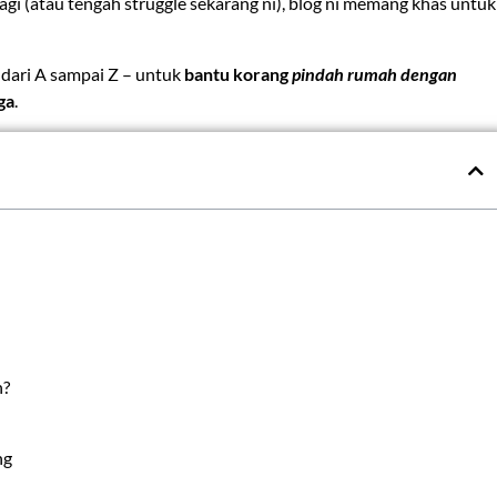
gi (atau tengah struggle sekarang ni), blog ni memang khas untuk
 dari A sampai Z – untuk
bantu korang
pindah rumah dengan
ga
.
h?
ng