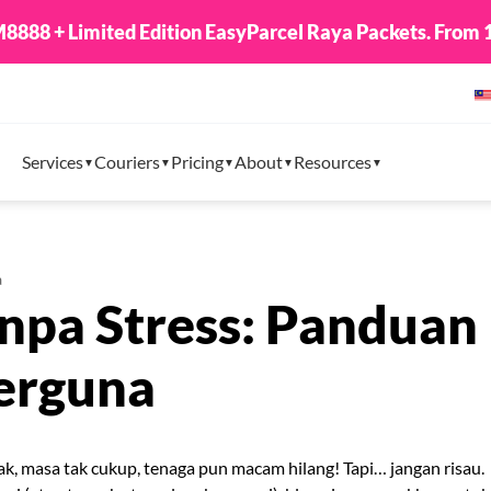
8888 + Limited Edition EasyParcel Raya Packets. From 1
Services
Couriers
Pricing
About
Resources
a
npa Stress: Panduan
erguna
ak, masa tak cukup, tenaga pun macam hilang! Tapi… jangan risau.