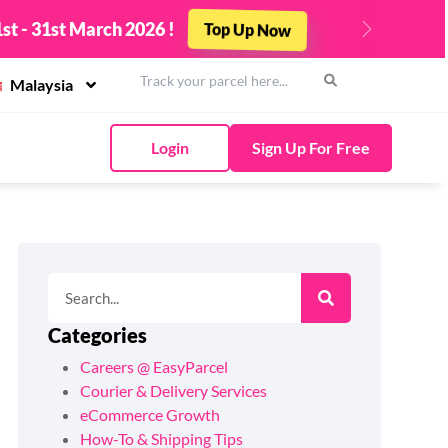
Top Up Now
st - 31st March 2026 !
Next
Malaysia
Login
Sign Up For Free
Categories
Careers @ EasyParcel
Courier & Delivery Services
eCommerce Growth
How-To & Shipping Tips