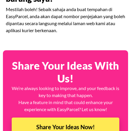
Mestilah boleh! Sebaik sahaja anda buat tempahan di
EasyParcel, anda akan dapat nombor penjejakan yang boleh
dipantau secara langsung melalui laman web kami atau
aplikasi kurier berkenaan.
Share Your Ideas With
Us!
We’re always looking to improve, and your feedback is
key to making that happen.
Have a feature in mind that could enhance your
experience with EasyParcel? Let us know!
Share Your Ideas Now!