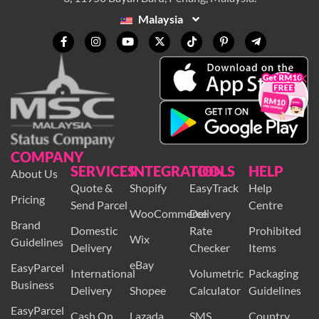
Malaysia
×
COMPANY
SERVICES
INTEGRATION
TOOLS
HELP
About Us
Quote &
Shopify
EasyTrack
Help
Pricing
Send Parcel
Centre
WooCommerce
Delivery
Brand
Domestic
Rate
Prohibited
Wix
Guidelines
Delivery
Checker
Items
eBay
EasyParcel
International
Volumetric
Packaging
Business
Delivery
Shopee
Calculator
Guidelines
EasyParcel
Cash On
Lazada
SMS
Country