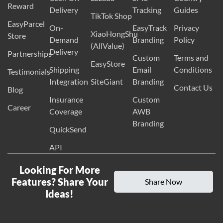
Reward
Delivery
Tracking
Guides
TikTok Shop
EasyParcel
On-
EasyTrack
Privacy
XiaoHongShu
Store
Demand
Branding
Policy
(AllValue)
Delivery
Partnerships
Custom
Terms and
EasyStore
Shipping
Email
Conditions
Testimonials
Integration
SiteGiant
Branding
Contact Us
Blog
Insurance
Custom
Career
Coverage
AWB
Branding
QuickSend
API
Looking For More
Features? Share Your
Share Now
Ideas!