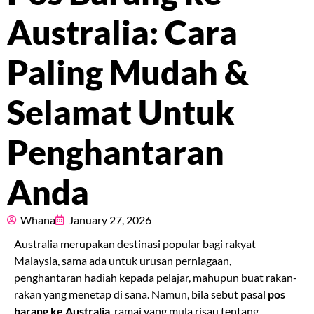
Pricing
Australia: Cara
About
Paling Mudah &
Resources
Selamat Untuk
Penghantaran
Marketplace
Anda
Whana
January 27, 2026
Australia merupakan destinasi popular bagi rakyat
Malaysia, sama ada untuk urusan perniagaan,
penghantaran hadiah kepada pelajar, mahupun buat rakan-
rakan yang menetap di sana. Namun, bila sebut pasal
pos
barang ke Australia
, ramai yang mula risau tentang